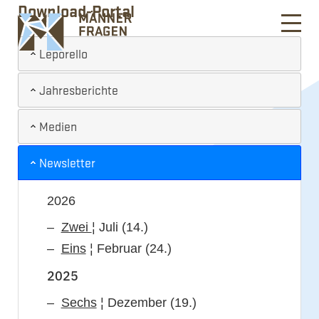
Download-Portal
Leporello
Jahresberichte
Medien
Newsletter
2026
Zwei
¦ Juli (14.)
Eins
¦ Februar (24.)
2025
Sechs
¦ Dezember (19.)