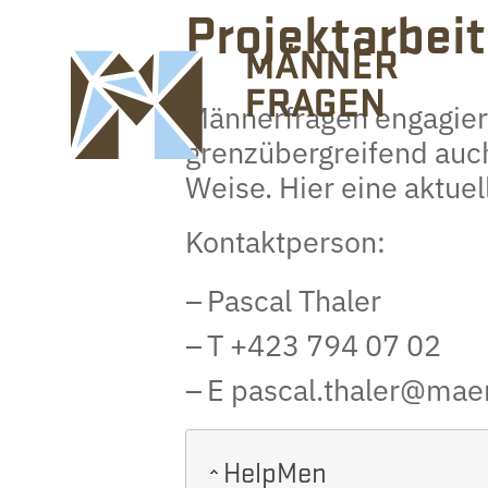
Projektarbeit
Männerfragen engagiert
grenzübergreifend auch 
Weise. Hier eine aktue
Kontaktperson:
Pascal Thaler
T +423 794 07 02
E pascal.thaler@maen
HelpMen