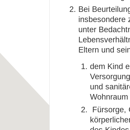
Bei Beurteilun
insbesondere z
unter Bedacht
Lebensverhältn
Eltern und se
dem Kind 
Versorgung
und sanitä
Wohnraum z
Fürsorge, 
körperliche