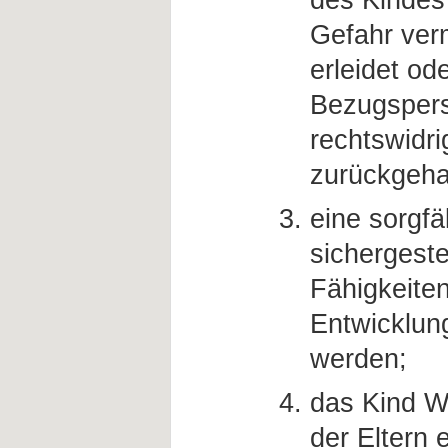
des Kindes 
Gefahr ver
erleidet od
Bezugspers
rechtswidri
zurückgehal
eine sorgfä
sichergeste
Fähigkeite
Entwicklun
werden;
das Kind W
der Eltern 