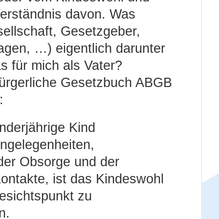
erständnis davon. Was
ellschaft, Gesetzgeber,
agen, …) eigentlich darunter
s für mich als Vater?
ürgerliche Gesetzbuch ABGB
:
inderjährige Kind
Angelegenheiten,
der Obsorge und der
ontakte, ist das Kindeswohl
Gesichtspunkt zu
n.