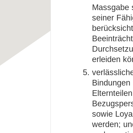
Massgabe s
seiner Fähi
berücksicht
Beeinträcht
Durchsetz
erleiden kö
verlässlich
Bindungen 
Elternteile
Bezugspers
sowie Loyal
werden; un