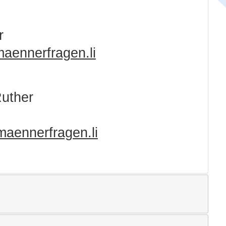
r
aennerfragen.li
Ruther
aennerfragen.li