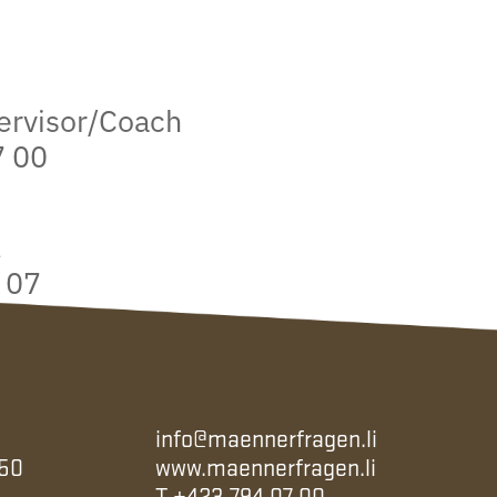
ervisor/Coach
7 00
.
 07
info@maennerfragen.li
 50
www.maennerfragen.li
T
+423 794 07 00